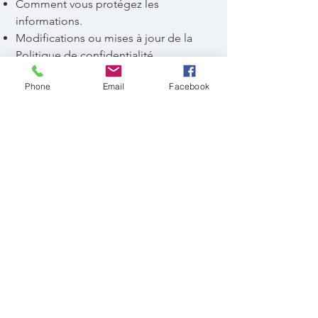
Comment vous protégez les
informations.
Modifications ou mises à jour de la
Politique de confidentialité.
Phone
Email
Facebook
Cliquez ici
pour des informations plus
détaillées sur comment formuler votre
politique de confidentialité.
📍 Route de Dinant 8e, 6800
Libramont